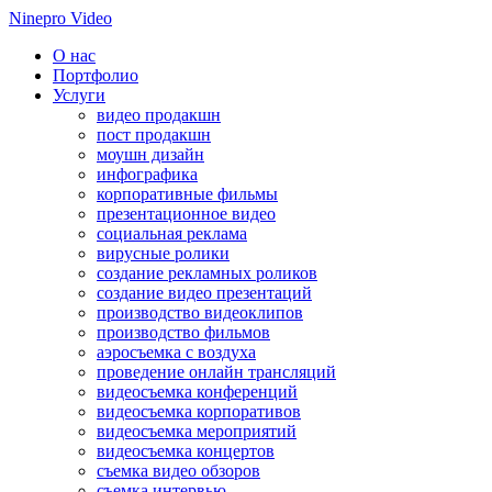
Ninepro Video
О нас
Портфолио
Услуги
видео продакшн
пост продакшн
моушн дизайн
инфографика
корпоративные фильмы
презентационное видео
социальная реклама
вирусные ролики
создание рекламных роликов
создание видео презентаций
производство видеоклипов
производство фильмов
аэросъемка с воздуха
проведение онлайн трансляций
видеосъемка конференций
видеосъемка корпоративов
видеосъемка мероприятий
видеосъемка концертов
съемка видео обзоров
съемка интервью