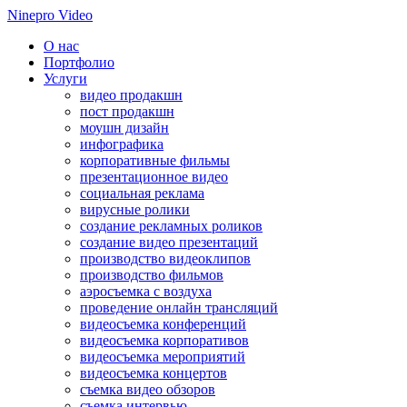
Ninepro Video
О нас
Портфолио
Услуги
видео продакшн
пост продакшн
моушн дизайн
инфографика
корпоративные фильмы
презентационное видео
социальная реклама
вирусные ролики
создание рекламных роликов
создание видео презентаций
производство видеоклипов
производство фильмов
аэросъемка с воздуха
проведение онлайн трансляций
видеосъемка конференций
видеосъемка корпоративов
видеосъемка мероприятий
видеосъемка концертов
съемка видео обзоров
съемка интервью