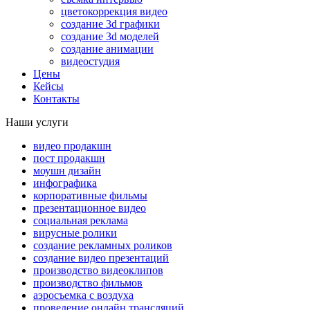
цветокоррекция видео
создание 3d графики
создание 3d моделей
создание анимации
видеостудия
Цены
Кейсы
Контакты
Наши услуги
видео продакшн
пост продакшн
моушн дизайн
инфографика
корпоративные фильмы
презентационное видео
социальная реклама
вирусные ролики
создание рекламных роликов
создание видео презентаций
производство видеоклипов
производство фильмов
аэросъемка с воздуха
проведение онлайн трансляций