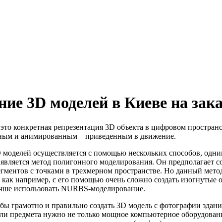
ние 3D моделей в Киеве на зака
 это конкретная репрезентация 3D объекта в цифровом простран
ным и анимированным – приведенным в движение.
 моделей осуществляется с помощью нескольких способов, одни
является метод полигонного моделирования. Он предполагает с
гментов с точками в трехмерном пространстве. Но данный метод
, как например, с его помощью очень сложно создать изогнутые 
учше использовать NURBS-моделирование.
обы грамотно и правильно создать 3D модель с фотографии здания
ли предмета нужно не только мощное компьютерное оборудовани