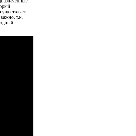
дназначенные
торый
осуществляет
важно, т.к.
годный