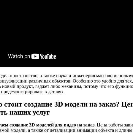
едиа пространство, а также наука и инженерия массово использ
 визуализации различных объектов. Особенно это удобно для тех,
ь новый продукт, гаджет либо механизм, потому что его функци
 продемонстрировать в деталях.
 стоит создание 3D модели на заказ? Цен
ть наших услуг
ем создание 3D моделей для видео на заказ.
Цена работы зави
амой модели, а также от детализации анимации объекта и длины