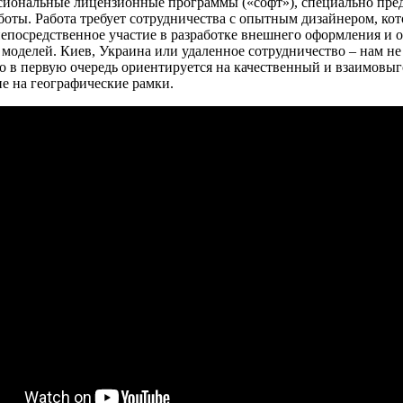
сиональные лицензионные программы («софт»), специально пре
аботы. Работа требует сотрудничества с опытным дизайнером, ко
епосредственное участие в разработке внешнего оформления и 
 моделей. Киев, Украина или удаленное сотрудничество – нам не 
eo в первую очередь ориентируется на качественный и взаимовы
 не на географические рамки.