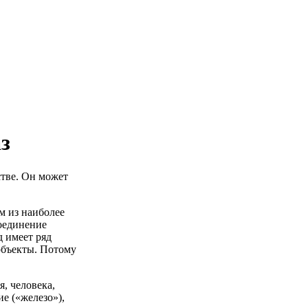
з
стве. Он может
м из наиболее
оединение
 имеет ряд
объекты. Потому
, человека,
е («железо»),