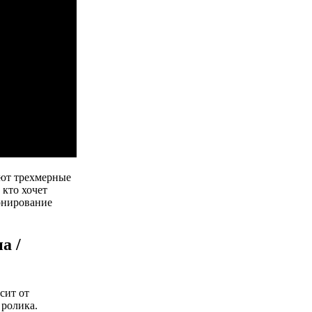
уют трехмерные
 кто хочет
онирование
а /
сит от
 ролика.