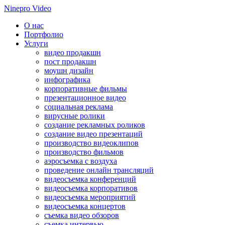
Ninepro Video
О нас
Портфолио
Услуги
видео продакшн
пост продакшн
моушн дизайн
инфографика
корпоративные фильмы
презентационное видео
социальная реклама
вирусные ролики
создание рекламных роликов
создание видео презентаций
производство видеоклипов
производство фильмов
аэросъемка с воздуха
проведение онлайн трансляций
видеосъемка конференций
видеосъемка корпоративов
видеосъемка мероприятий
видеосъемка концертов
съемка видео обзоров
съемка интервью