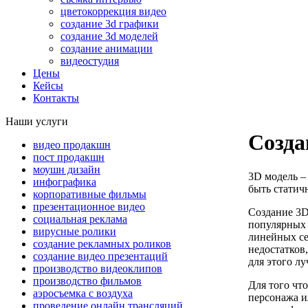
цветокоррекция видео
создание 3d графики
создание 3d моделей
создание анимации
видеостудия
Цены
Кейсы
Контакты
Наши услуги
Созда
видео продакшн
пост продакшн
моушн дизайн
3D модель –
инфографика
быть статич
корпоративные фильмы
презентационное видео
Создание 3D
социальная реклама
популярных 
вирусные ролики
линейных се
создание рекламных роликов
недостатков
создание видео презентаций
для этого л
производство видеоклипов
производство фильмов
Для того чт
аэросъемка с воздуха
персонажа и
проведение онлайн трансляций