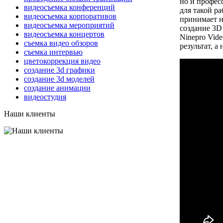
но и профес
видеосъемка конференций
для такой р
видеосъемка корпоративов
принимает н
видеосъемка мероприятий
создание 3D
видеосъемка концертов
Ninepro Vid
съемка видео обзоров
результат, а
съемка интервью
цветокоррекция видео
создание 3d графики
создание 3d моделей
создание анимации
видеостудия
Наши клиенты