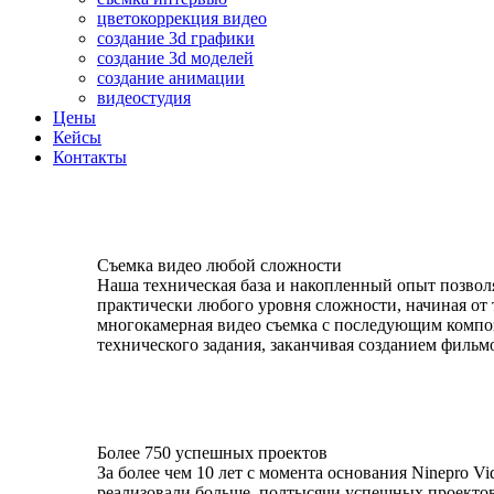
цветокоррекция видео
создание 3d графики
создание 3d моделей
создание анимации
видеостудия
Цены
Кейсы
Контакты
Съемка видео любой сложности
Наша техническая база и накопленный опыт позвол
практически любого уровня сложности, начиная от 
многокамерная видео съемка с последующим композ
технического задания, заканчивая созданием фильмо
Более 750 успешных проектов
За более чем 10 лет с момента основания Ninepro Vi
реализовали больше полтысячи успешных проектов