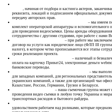
Наличие большого опыта в организации съемочного проц
ключ»
, начиная от подбора и кастинга актеров, заканчив
реквизита, локаций и подписанием официальных докуме
передачу авторских прав.
Собственная материально-техническая база
– мы имеем 
комплект операторской аппаратуры и вспомогательного 
для проведения видеосъемки. Цены аренды оборудования,
сотрудничества с другими студиями, при работе с нами В
Официальное сотрудничество
– при работе мы заключае
договор на услуги как юридическое лицо (ФЛП III групп
налоге), в котором четко прописываются все этапы сотру
сроки реализации проекта.
Принимаем любые формы оплаты
– наличный и безналич
оплата на карточку Приват24, электронные деньги webmo
банковские переводы.
Успешный опыт удаленного сотрудничества
– мы выполн
для западных компаний, для региональных представитель
украинских компаний, а также для организаций чьи офис
Казахстане, России, Германии, Грузии и Беларуси.
Собственный транспорт
– наша съемочная группа может 
проведения видео съемки в любую точку Украины и мира
транспортных расходов и бытового райдера.
Знание и понимание процессов ведения Интернет-бизнес
удовольствием работаем над роликами, которые предназн