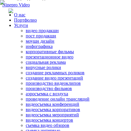
Ninepro Video
О нас
Портфолио
Услуги
видео продакшн
пост продакшн
моушн дизайн
инфографика
корпоративные фильмы
презентационное видео
социальная реклама
вирусные ролики
создание рекламных роликов
создание видео презентаций
производство видеоклипов
производство фильмов
аэросъемка с воздуха
проведение онлайн трансляций
видеосъемка конференций
видеосъемка корпоративов
видеосъемка мероприятий
видеосъемка концертов
съемка видео обзоров
съемка интервью