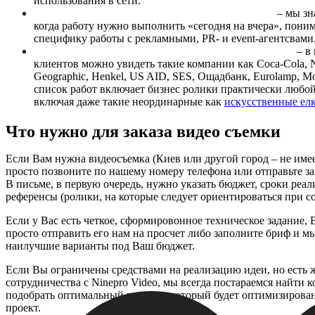
использования в сети.
Возможность выполнять проекты в сжатые сроки
– мы зна
когда работу нужно выполнить «сегодня на вчера», пони
специфику работы с рекламными, PR- и event-агентсвами
Наличие серьезных клиентов и солидного портфолио
– в
клиентов можно увидеть такие компании как Coca-Cola, N
Geographic, Henkel, US AID, SES, Ощадбанк, Eurolamp, Mor
список работ включает бизнес ролики практически любой
включая даже такие неординарные как
искусственные ел
Что нужно для заказа видео съемки
Если Вам нужна видеосъемка (Киев или другой город – не имее
просто позвоните по нашему номеру телефона или отправьте за
В письме, в первую очередь, нужно указать бюджет, сроки реал
референсы (ролики, на которые следует ориентироваться при с
Если у Вас есть четкое, сформировонное техническое задание,
просто отправить его нам на просчет либо заполните бриф и м
наилучшие варианты под Ваш бюджет.
Если Вы ограничены средствами на реализацию идеи, но есть 
сотрудничества с Ninepro Video, мы всегда постараемся найти 
подобрать оптимальный вариант, который будет оптимизирова
проект.