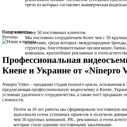
трети из которых составляет коммерческая видеосье
Следующая
Наши клиенты
Более 50 постоянных клиентов
Previous
Мы постоянно сотрудничаем более чем с 50 крупн
клиентами, среди которых: международные бренды,
структуры, благотворительные организации, банки
компании, крупнейшие рекламные и event-агентства
Профессиональная видеосъем
Киеве и Украине от «Ninepro 
Ninepro Video – продакшн студия полного цикла, основанная в 
предлагающая профессиональную видеосъемку в Киеве, Украин
условиях удаленного сотрудничества, а также пост продакшн 
сложности.
Почти за 10 лет работы мы сформировали постоянную ко
выполнили сотни успешных проектов и получили довери
чем 50 крупных компаний, PR-, рекламных и event-агентс
которые стали нашими постоянными заказчиками.